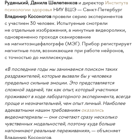
Руденький
,
Данила Шелепенков
и директор
Института
психологии здоровья
НИУ ВШЭ — Санкт-Петербург
Владимир Косоногов
провели серию экспериментов
с участием 30 человек. Испытуемые смотрели
не отдельные изображения, а минутные видеоролики,
одновременно проходя сканирование
на магнитоэнцефалографе (МЭГ). Прибор регистрирует
магнитные поля, возникающие при работе нейронов,
с точностью до миллисекунды.
«В последние годы мы занимаемся поиском таких
раздражителей, которые вызвали бы у человека
предельно сильные эмоции. Это представляется
сложной задачей, так как опыт, который участники
проживают в ходе лабораторного эксперимента, всегда
проще и незначительней, чем опыт личный. Наиболее
адекватными нашим требованиям
оказались
видеоматериалы — они сочетают сразу несколько
чувственных модальностей, поэтому куда больше
напоминают реальные переживания»
, — объясняет
Владимир Косоногов.