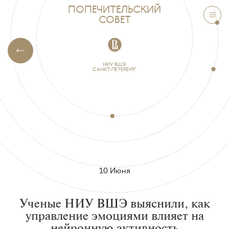
Ученые
ПОПЕЧИТЕЛЬСКИЙ
СОВЕТ
НИУ
ВШЭ
выяснили,
НИУ ВШЭ
САНКТ-ПЕТЕРБУРГ
как
управление
эмоциями
влияет
на
нейронную
10 Июня
активность
Ученые НИУ ВШЭ выяснили, как
управление эмоциями влияет на
нейронную активность