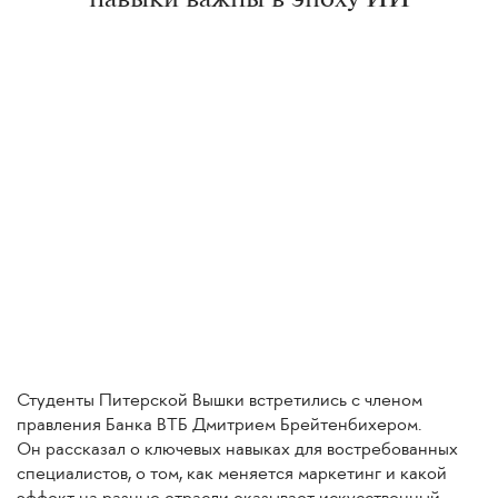
навыки
важны
в
эпоху
ИИ
Студенты Питерской Вышки встретились с членом
правления Банка ВТБ Дмитрием Брейтенбихером.
Он рассказал о ключевых навыках для востребованных
специалистов, о том, как меняется маркетинг и какой
эффект на разные отрасли оказывает искусственный