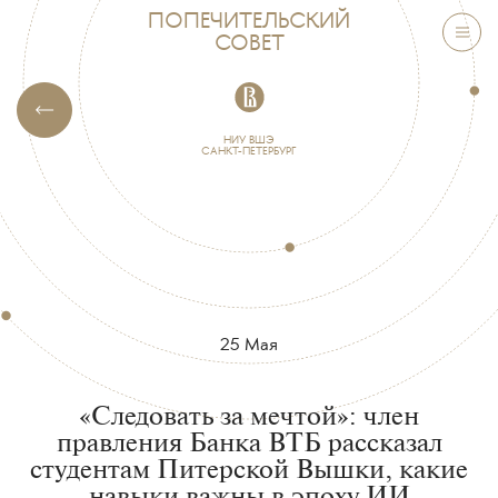
«Следовать
ПОПЕЧИТЕЛЬСКИЙ
СОВЕТ
за
мечтой»:
член
НИУ ВШЭ
САНКТ-ПЕТЕРБУРГ
правления
Банка
ВТБ
рассказал
студентам
25 Мая
Питерской
«Следовать за мечтой»: член
Вышки,
правления Банка ВТБ рассказал
какие
студентам Питерской Вышки, какие
навыки важны в эпоху ИИ